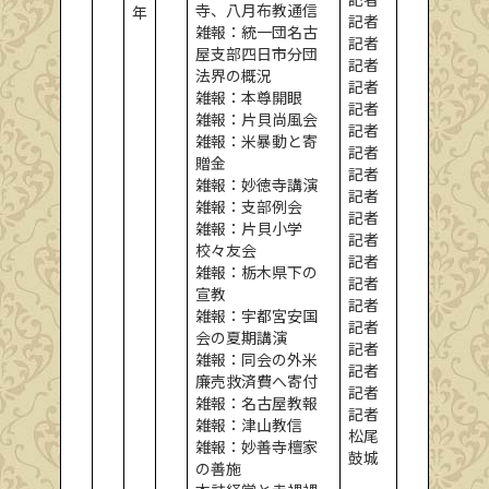
寺、八月布教通信
年
記者
雑報：統一団名古
記者
屋支部四日市分団
記者
法界の概況
記者
雑報：本尊開眼
記者
雑報：片貝尚風会
記者
雑報：米暴動と寄
記者
贈金
記者
雑報：妙徳寺講演
記者
雑報：支部例会
記者
雑報：片貝小学
記者
校々友会
記者
雑報：栃木県下の
記者
宣教
記者
雑報：宇都宮安国
記者
会の夏期講演
記者
雑報：同会の外米
記者
廉売救済費へ寄付
記者
雑報：名古屋教報
記者
雑報：津山教信
松尾
雑報：妙善寺檀家
鼓城
の善施