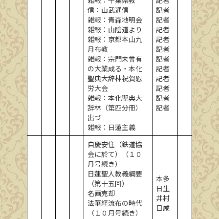
雑報：千葉県教
記者
信：山武通信
記者
雑報：青森地明会
記者
雑報：山陰道より
記者
雑報：京都本山九
記者
月布教
記者
雑報：宗門未曾有
記者
の大業成る・本化
記者
聖典大辞林祝賀慰
記者
労大会
記者
雑報：本化聖典大
記者
辞林（第四分冊）
記者
出づ
雑報：日蓮主義
自慶安住（鉄道協
会に於て）（１０
月号続き）
日蓮聖人教義綱要
本多
（第十五回）
日生
名画売却
井村
法華経流布の時代
日咸
（１０月号続き）