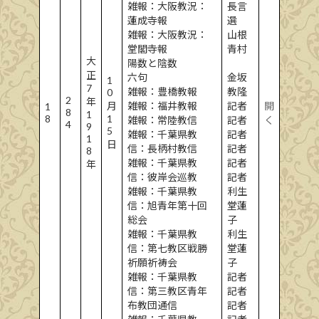
雑報：大阪教況：
長言
蓮成寺報
選
雑報：大阪教況：
山根
堂閣寺報
青村
大
陽数と陰数
正
六句
金坂
1
7
雑報：豊橋教報
教隆
0
2
年
月
雑報：福井教報
記者
開
1
8
1
8
1
雑報：常陸教信
記者
く
4
9
5
雑報：千葉県教
記者
1
日
信：長柄村教信
記者
8
雑報：千葉県教
記者
年
信：彼岸会巡教
記者
雑報：千葉県教
利生
信：旭青年第十回
堂蓮
総会
子
雑報：千葉県教
利生
信：第七教区戦勝
堂蓮
祈願祈祷会
子
雑報：千葉県教
記者
信：第三教区青年
記者
布教団通信
記者