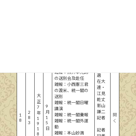
井村
機微譚語
日咸
課題和歌
文学
松尾鼓城に
士・
影山謙二氏より
小林
雑報：本誌会計正
一郎
直の一例
山根
統一俳句欄
青村
雑報：廃読者に対
子
する感じ
爵・
雑報：信州飯田よ
清岡
り
長言
雑報：熊井本光師
選
の送別会及赴任
在大
雑報：小西憲三君
連・
の渡米、統一閣の
江見
大
送別
乾丈
正
雑報：統一閣日曜
影山
9
7
講演
謙二
月
2
年
雑報：統一閣彙報
開
1
8
1
記者
1
8
雑報：統一閣外運
く
3
5
9
動
日
1
記者
雑報：本山妙満
8
記者