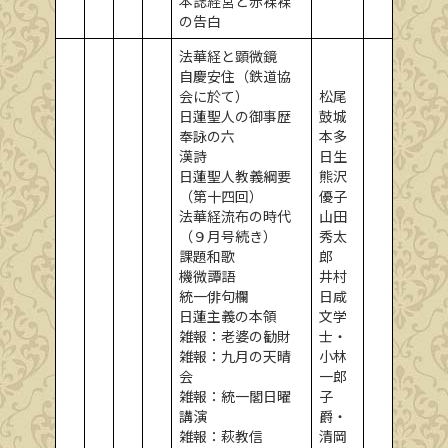
本誌経営と赤裸裸
の告白
法華経と顕微鏡
自慶安住（鉄道協
会に於て）
松尾
日蓮聖人の御事歴
鼓城
奉詠の六
本多
漢詩
日生
日蓮聖人教義綱要
熊沢
（第十四回）
優子
法華経流布の時代
山田
（９月号続き）
秀太
課題和歌
郎
機微譚語
井村
統一俳句欄
日咸
日蓮主義の本領
文学
雑報：老婆の勧財
士・
雑報：九月の天晴
小林
会
一郎
雑報：統一閣日曜
子
講演
爵・
雑報：萩教信
清岡