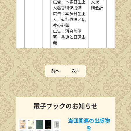
広告：本多日生上
人統一
人著書特価提供
団会計
広告：本多日生上
人／勤行作法／仏
教の心髄
広告：河合陟明
著・皇道と日蓮主
義
前へ
次へ
電子ブッ
ク
のお知らせ
当団関連の出版物
を