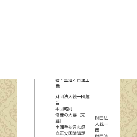
鑽仰会
日
43
記者
記事：福島教信：
年
記者
町の会
記者
団費誌料維持費及
記者
寄附金領収
財団法
（自八月二十一
人統一
日至九月二十日）
団会計
広告：本多日生上
人著書特価提供
広告：本多日生上
人／勤行作法／仏
教の心髄
広告：河合陟明
著・皇道と日蓮主
義
財団法人統一団趣
旨
本団略則
修養の大要（完
財団法
結）
人統一
南洲手抄言志録
団
立正安国論講話
財団法