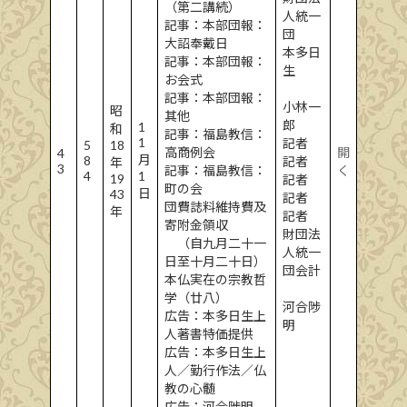
（第二講続）
人統一
記事：本部団報：
団
大詔奉戴日
本多日
記事：本部団報：
生
お会式
記事：本部団報：
小林一
昭
其他
郎
1
和
記事：福島教信：
1
記者
5
18
高商例会
開
4
月
8
記者
年
3
記事：福島教信：
く
4
1
19
記者
町の会
日
43
記者
団費誌料維持費及
年
記者
寄附金領収
財団法
（自九月二十一
人統一
日至十月二十日）
団会計
本仏実在の宗教哲
学（廿八）
河合陟
広告：本多日生上
明
人著書特価提供
広告：本多日生上
人／勤行作法／仏
教の心髄
広告：河合陟明