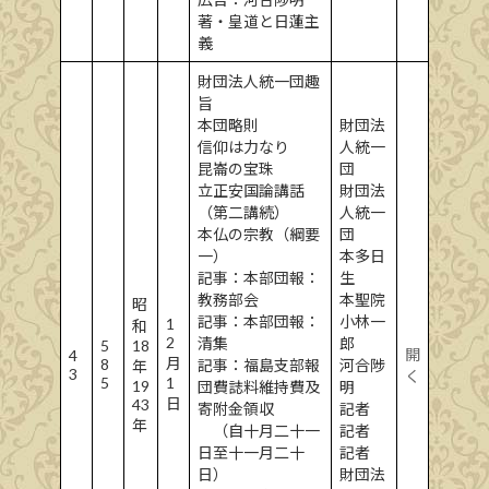
著・皇道と日蓮主
義
財団法人統一団趣
旨
本団略則
財団法
信仰は力なり
人統一
昆崙の宝珠
団
立正安国論講話
財団法
（第二講続）
人統一
本仏の宗教（綱要
団
一）
本多日
記事：本部団報：
生
教務部会
本聖院
昭
記事：本部団報：
小林一
1
和
2
清集
郎
5
18
開
4
月
8
記事：福島支部報
河合陟
年
3
く
5
1
19
団費誌料維持費及
明
日
43
寄附金領収
記者
年
（自十月二十一
記者
日至十一月二十
記者
日）
財団法