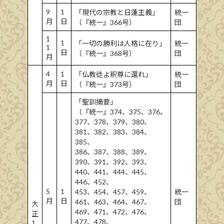
9
1
「現代の宗教と日蓮主義」
統一
月
日
（『統一』366号）
団
1
1
「一切の勝利は人格に在り」
統一
1
日
（『統一』368号）
団
月
4
1
「仏教徒よ釈尊に還れ」
統一
月
日
（『統一』373号）
団
「聖訓摘要」
（『統一』374、375、376、
377、378、379、380、
381、382、383、384、
385、
386、387、388、389、
390、391、392、393、
440、441、444、445、
446、452、
5
1
453、454、457、459、
統一
月
日
461、463、464、467、
団
大
469、471、472、476、
正
477、478、
1