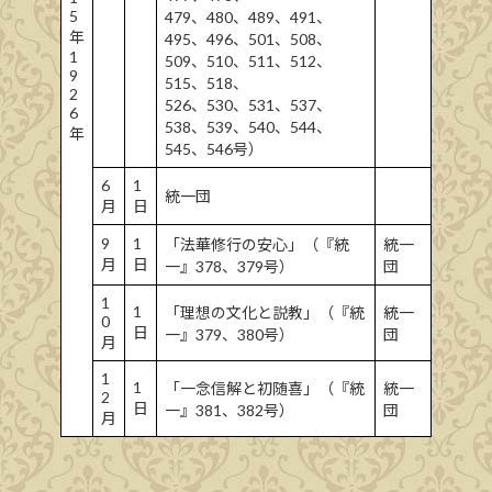
5
479、480、489、491、
年
495、496、501、508、
1
509、510、511、512、
9
515、518、
2
526、530、531、537、
6
538、539、540、544、
年
545、546号）
6
1
統一団
月
日
9
1
「法華修行の安心」（『統
統一
月
日
一』378、379号）
団
1
1
「理想の文化と説教」（『統
統一
0
日
一』379、380号）
団
月
1
1
「一念信解と初随喜」（『統
統一
2
日
一』381、382号）
団
月