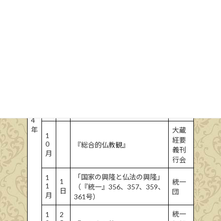
5
1
「我等の覚悟（『統一』350
統一
月
日
号）
団
7
1
「法華経自我偈講義」（『統
統一
大
月
日
一』352号）
団
正
1
9
1
「国家の現状と日蓮教徒」
統一
3
月
日
（『統一』354号）
団
年
1
1
1
「国民覚醒の時」（『統一』
統一
9
0
日
355号）
団
2
月
4
年
大蔵
1
経要
0
『総合的仏教観』
義刊
月
行会
「国家の興隆と仏法の興隆」
1
1
統一
1
（『統一』356、357、359、
日
団
月
361号）
統一
1
2