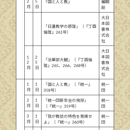
2
5
『国と人と教』
編輯
月
日
局
大日
本図
「日蓮教学の原理」（『丁酉
書株
倫理』261号）
式会
社
大日
本図
1
2
「法華部大観」（『丁酉倫
2
5
書株
理』265、266、268号）
月
日
式会
社
1
1
「国と人と教」（『統一』
統一
月
日
358号）
団
2
1
「統一団新年会の挨拶」
統一
月
日
（『統一』359号）
団
3
1
「我が教徒の特色を発揮せ
統一
月
日
よ」（『統一』360号）
団