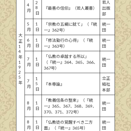
若人
2
4
8
『最善の信仰』（若人叢書）
出版
月
日
部
5
1
「宗教の五綱に就て」（『統
統一
月
日
一』362号）
団
大
6
1
「修法勤行の心得」（『統
統一
正
月
日
一』363号）
団
1
4
「仏教の卓越する所以」
年
7
1
統一
1
（『統一』364、365、366、
月
日
団
9
367号）
2
5
立正
1
7
年
5
『本尊論』
結社
月
日
本部
「教義信条の整束」（『統
8
1
統一
一』365、367、368、369、
月
日
団
370、371、372号）
8
1
「仏教徒の覚醒すべき二方
統一
月
日
面」（『統一』365号）
団