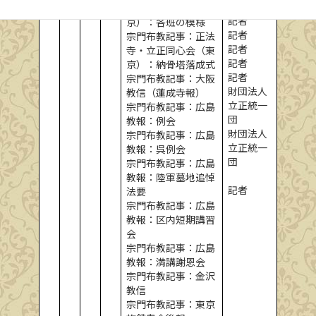
記者
寺・立正同心会（東
記者
京）：各班の模様
記者
宗門布教記事：正法
記者
寺・立正同心会（東
記者
京）：納骨塔落成式
記者
宗門布教記事：大阪
財団法人
教信（蓮成寺報）
立正統一
宗門布教記事：広島
団
教報：例会
財団法人
宗門布教記事：広島
立正統一
教報：呉例会
団
宗門布教記事：広島
教報：陸軍墓地追悼
記者
法要
宗門布教記事：広島
教報：区内短期講習
会
宗門布教記事：広島
教報：満講謝恩会
宗門布教記事：金沢
教信
宗門布教記事：東京