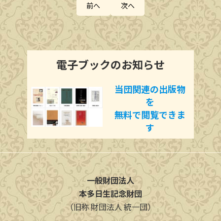
前へ
次へ
電子ブッ
ク
のお知らせ
当団関連の出版物
を
無料で閲覧できま
す
一般財団法人
本多日生記念財団
（旧称 財団法人 統一団）