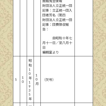
施餓鬼会後報
財団法人立正統一団
記事：立正統一団入
団者芳名（第四
財団法人立正統一団
記事：団費領収報
告：
自昭和十年七
月十一日／至八月十
日
編輯室より
昭
和
1
0
1
1
年
0
5
（欠号）
0
1
月
9
3
5
年